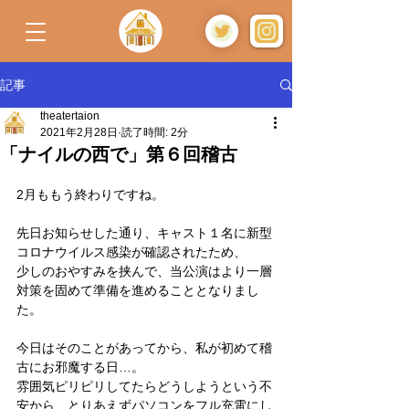
記事
theatertaion
2021年2月28日
読了時間: 2分
「ナイルの西で」第６回稽古
2月ももう終わりですね。
先日お知らせした通り、キャスト１名に新型
コロナウイルス感染が確認されたため、
少しのおやすみを挟んで、当公演はより一層
対策を固めて準備を進めることとなりまし
た。
今日はそのことがあってから、私が初めて稽
古にお邪魔する日…。
雰囲気ピリピリしてたらどうしようという不
安から、とりあえずパソコンをフル充電にし