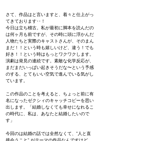
さて、作品はと言いますと、着々と仕上がっ
てきております‥！
今日は立ち稽古。私が最初に脚本を読んだの
は何ヶ月も前ですが、その時に頭に浮かんだ
人物たちと実際のキャストさんが、そのまん
まだ！！という時も嬉しいけど、違う！でも
好き！！という時はもっとワクワクします。
演劇は発見の連続です。素敵な化学反応が、
まだまだいっぱい起きそうだな〜という予感
のする、とてもいい空気で進んでいる気がし
ています。
この作品のことを考えると、ちょっと前に有
名になったゼクシィのキャッチコピーを思い
出します。「結婚しなくても幸せになれるこ
の時代に、私は、あなたと結婚したいので
す」
今回のは結婚の話では全然なくて、”人と直
接会うこと” がテーマの作品なんですけど